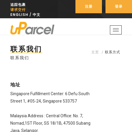
追踪包裹
注册
登录
请求交付
ENGLISH
/
中文
Toggle
naviga
联系我们
主页
联系方式
联系我们
地址
Singapore Fulfillment Center: 6 Defu South
Street 1, #05-24, Singapore 533757
Malaysia Address : Central Office: No. 7,
Nomad,1ST Floor, SS 18/1B, 47500 Subang
Jaya, Selangor.